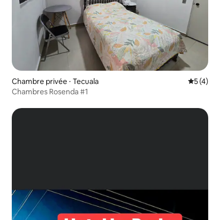
Chambre privée ⋅ Tecuala
Évaluatio
5 (4)
Chambres Rosenda #1