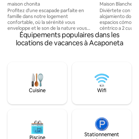
maison chonita
Maison Blanche
Profitez d'une escapade parfaite en
Diviértete con toda
famille dans notre logement
alojamiento donde
confortable, où la sérénité vous
espacios cómodo
enveloppe et le son de la nature vous
céntrico a 2 cuadra
Équipements populaires dans les
invite à vous détendre. Rafraîchissez-
a una cuadra del te
vous dans notre piscine privée et créez
nuestra señora de
locations de vacances à Acaponeta
des souvenirs inoubliables dans un
farmacias, Oxxo 
environnement de paix et de confort.
con un área de te
Cuisine
Wifi
Stationnement
Piscine