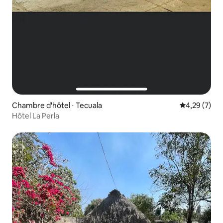
Chambre d'hôtel ⋅ Tecuala
Évaluation m
4,29 (7)
Hôtel La Perla