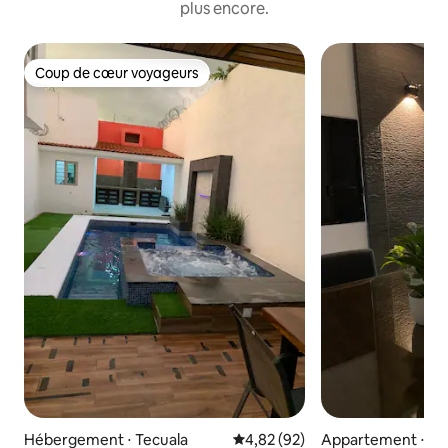
plus encore.
Coup de cœur voyageurs
Coup de cœur voyageurs
Hébergement ⋅ Tecuala
Évaluation moyenne sur la base
4,82 (92)
Appartement ⋅ A