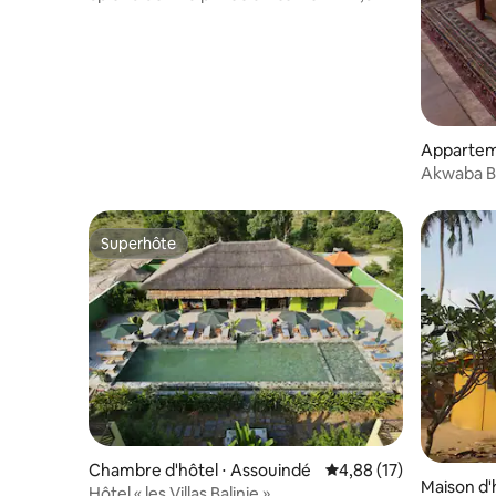
Appartem
d-Bassam
Akwaba Bl
pièces
Superhôte
Superhôte
Chambre d'hôtel ⋅ Assouindé
Évaluation moyenne su
4,88 (17)
Maison d'
Hôtel « les Villas Balinie »