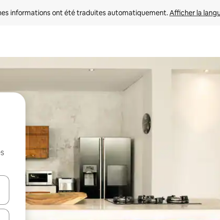
nes informations ont été traduites automatiquement. 
Afficher la lang
es
hes vers le haut et vers le bas pour les parcourir ou en appuyant et en fai