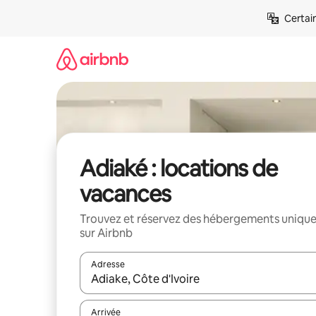
Aller
Certai
directement
au
contenu
Adiaké : locations de
vacances
Trouvez et réservez des hébergements uniqu
sur Airbnb
Adresse
Lorsque les résultats s'affichent, utilisez les flèc
Arrivée