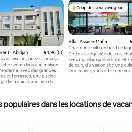
Coup de cœur voyageurs
Coups de cœur voyageurs les p
Villa ⋅ Assinie-Mafia
É
Charmante villa en bord de lag
ent ⋅ Abidjan
Évaluation moyenne sur la base de 51 comme
4,96 (51)
Assinie-Mafia
Cette villa équipée de trois ch
i avec piscine, jacuzzi, jardin,
avec matelas qualité hôtel et tro
la base de 108 commentaires : 4,87 sur 5
e chez vous dans une maison
de bain, d'un salon et d'une cui
 moderne, avec des grandes
américaine, vous offre une vue
ées et terrasses, une piscine
imprenable sur le plan lagunaire
 jardin tropical, une aire de
mais aussi un cadre idyllique po
ecture moderne
repos et la tranquillité. Vous se
nt est hors norme pour la
également enchantés par la pis
débordement et la proximité de l
populaires dans les locations de vaca
combine des objets modernes
avec la "passe" (embouchure en
tit-déjeuner est
lagune et la mer), l'accès au c
quelques minutes en pirogue e
l+.
nombreux restaurants et beach
ne vue
sur la forêt lagunaire.