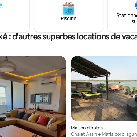
Stationn
Piscine
su
ké : d'autres superbes locations de vac
Maison d'hôtes
r la base de 12 commentaires : 4,58 sur 5
Chalet Assinie Mafia bord lagun