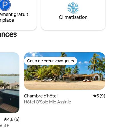
un espace extérieur de 1200m2 offrant
une liberté aux tous petits une
ement gratuit
expérience unique, une seul adresse
Climatisation
r place
JOLISSA LODGE.
ances
Coup de cœur voyageurs
Coup de cœur voyageurs
Chambre d'hôtel
Évaluation moyenn
5 (9)
Hôtel O'Sole Mio Assinie
Évaluation moyenne sur la base de 5 commentaires : 4,6 sur 5
4,6 (5)
e 8 P