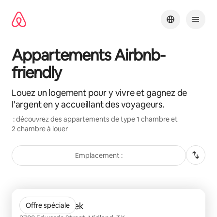
Aller
directement
au
contenu
Appartements Airbnb-
friendly
Louez un logement pour y vivre et gagnez de
l'argent en y accueillant des voyageurs.
: découvrez des appartements de type 1 chambre et
2 chambre à louer
Emplacement :
0 sur 0 élément visible
Sundance Creek
Offre spéciale