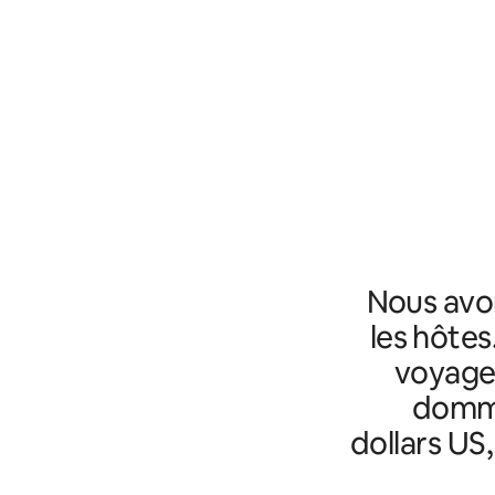
Nous avo
les hôtes
voyageu
domma
dollars US