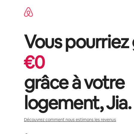
Aller
directement
au
contenu
Vous pourriez
€
0
grâce à votre
logement,
Jia
.
Découvrez comment nous estimons les revenus