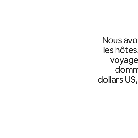
Nous avo
les hôtes
voyageu
domma
dollars US