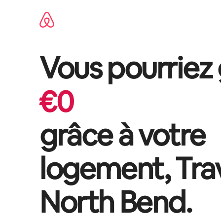
Aller
directement
au
contenu
Vous pourriez
€
0
grâce à votre
logement,
Tra
North Bend
.