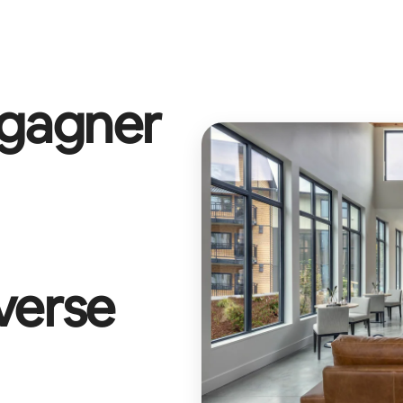
 gagner
verse