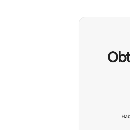
Obt
Hab