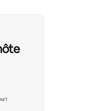
hôte
nd ?