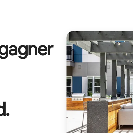
 gagner
d
.