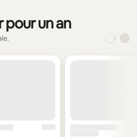
r pour un an
le.
_