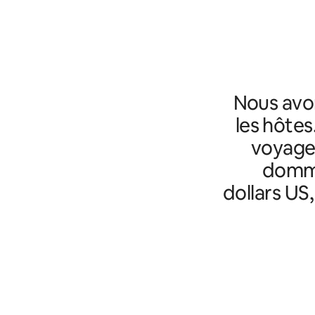
Nous avo
les hôtes
voyageu
domma
dollars US