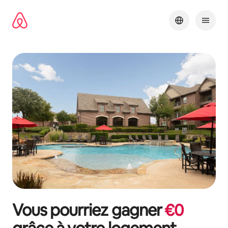
Aller
directement
au
contenu
Vous pourriez gagner
€
0