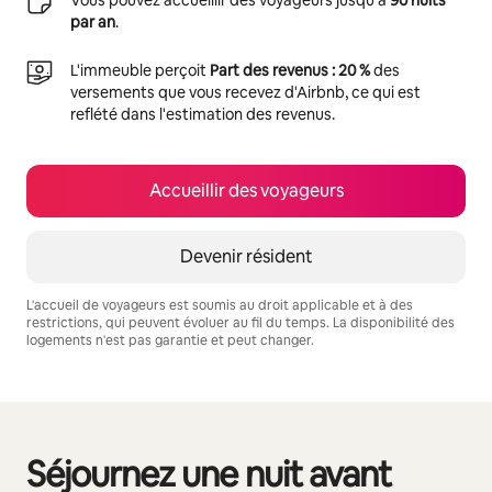
par an
.
L'immeuble perçoit
Part des revenus : 20 %
des
versements que vous recevez d'Airbnb, ce qui est
reflété dans l'estimation des revenus.
Accueillir des voyageurs
Devenir résident
L'accueil de voyageurs est soumis au droit applicable et à des
restrictions, qui peuvent évoluer au fil du temps. La disponibilité des
logements n'est pas garantie et peut changer.
Vos revenus potentiels sont de €448 par mois
Séjournez une nuit avant
0 sur 0 élément visible