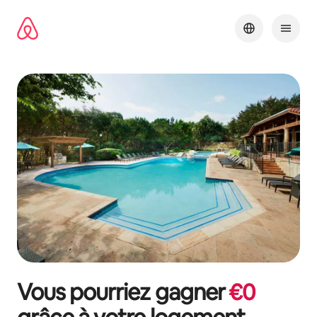
Aller
directement
au
contenu
Vous pourriez gagner
€
0