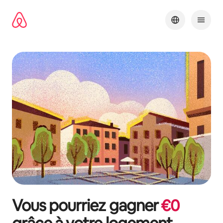
Aller
directement
au
contenu
Vous pourriez gagner
€
0