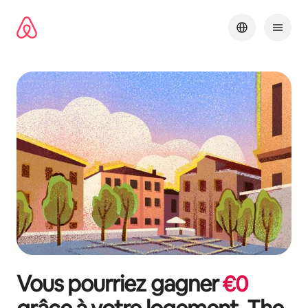
Aller
directement
au
contenu
Vous pourriez gagner
€
0