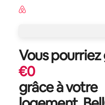
Aller
directement
au
contenu
Vous pourriez
€
0
grâce à votre
logement,
Bel