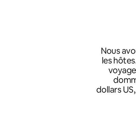
Nous avo
les hôtes
voyageu
domma
dollars US