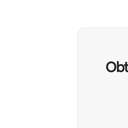
Vos revenus potentiels sont de €873 par mois
Obt