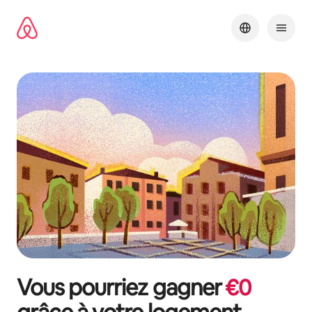
Aller
directement
au
contenu
Vous pourriez gagner
€
0