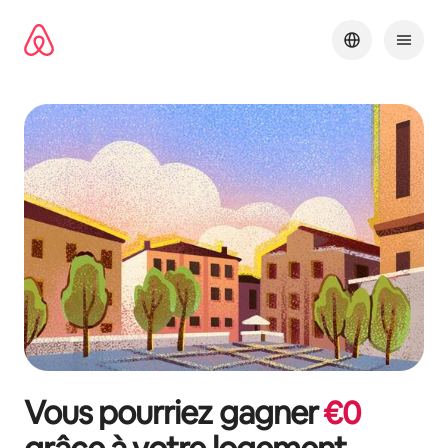
Aller
directement
au
contenu
Vous pourriez gagner
€
0