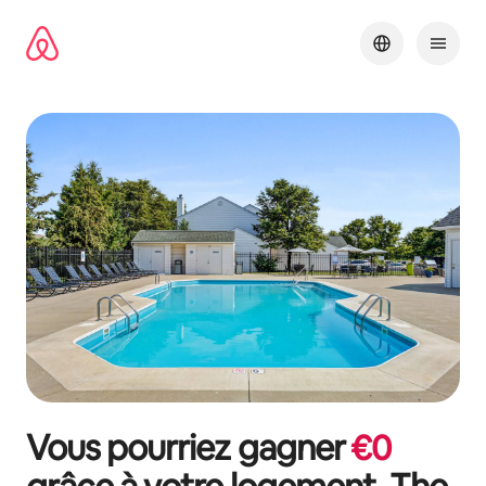
Aller
directement
au
contenu
Vous pourriez gagner
€
0