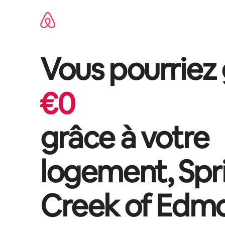
Aller
directement
au
contenu
Vous pourriez
€
0
grâce à votre
logement,
Spr
Creek of Edm