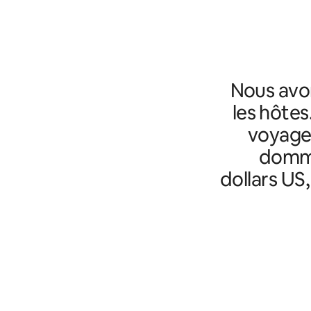
Nous avo
les hôtes
voyageu
domma
dollars US