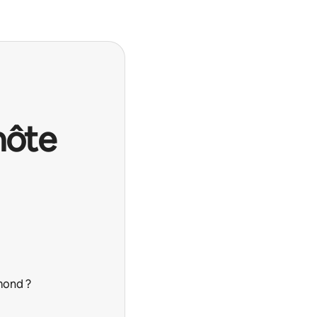
hôte
mond ?