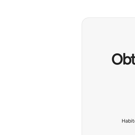
Obt
Habit