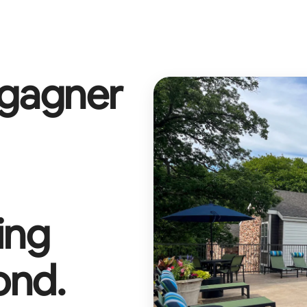
 gagner
ing
ond
.