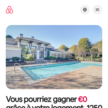
Aller
directement
au
contenu
Vous pourriez gagner
€
0
grâce à votre logement,
1250