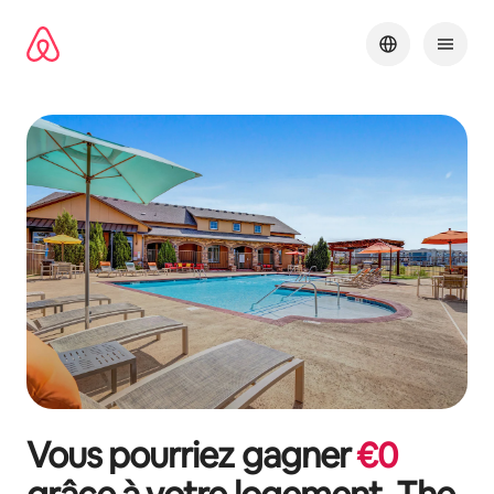
Aller
directement
au
contenu
Vous pourriez gagner
€
0