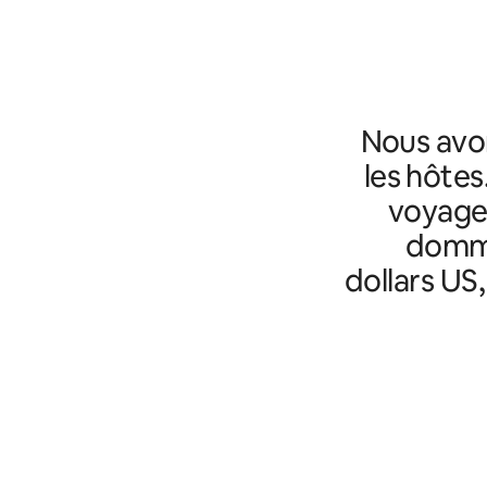
Nous avo
les hôtes
voyageu
domma
dollars US