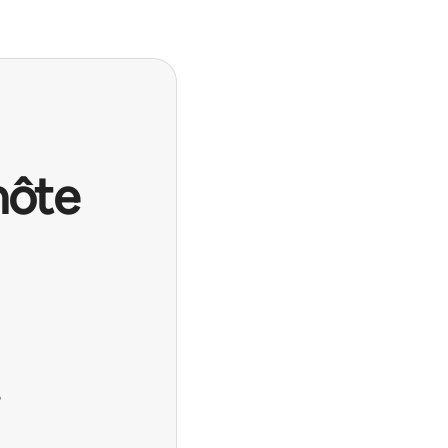
hôte
?