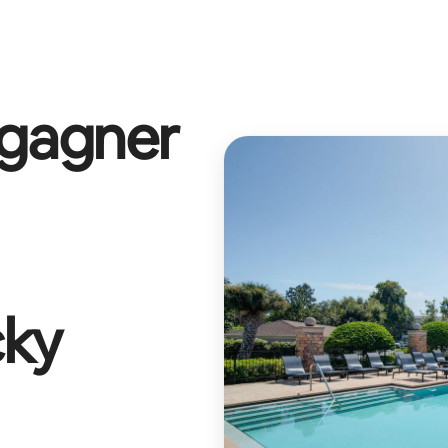
 gagner
ky