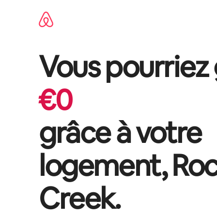
Aller
directement
au
contenu
Vous pourriez
€
0
grâce à votre
logement,
Roc
Creek
.