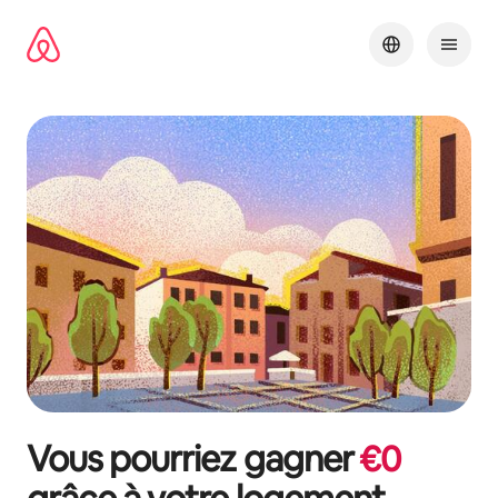
Aller
directement
au
contenu
Vous pourriez gagner
€
0