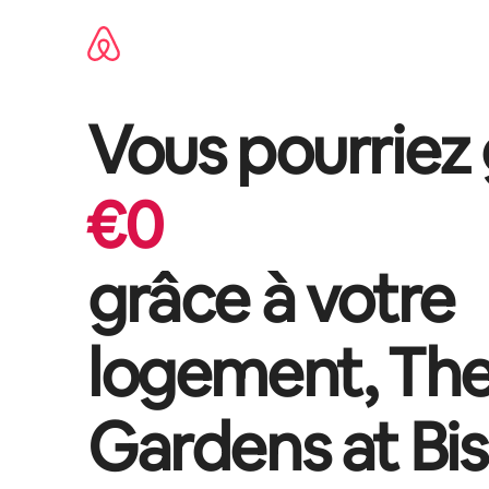
Aller
directement
au
contenu
Vous pourriez
€
0
grâce à votre
logement,
Th
Gardens at Bi