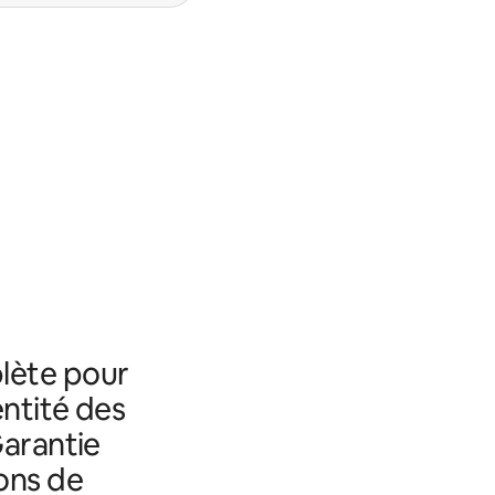
lète pour
entité des
Garantie
ons de