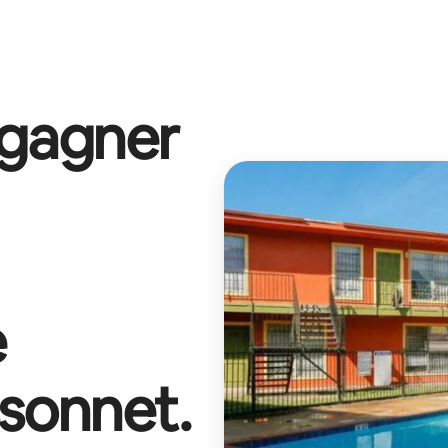
 gagner
e
ssonnet
.