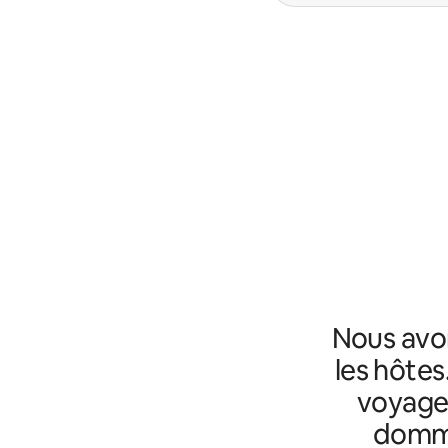
Nous avo
les hôtes
voyageu
domma