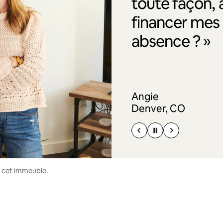
toute façon, 
financer me
absence ? »
Angie
Denver, CO
s cet immeuble.