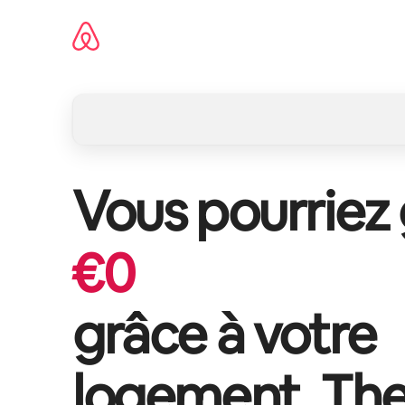
Aller
directement
au
contenu
Vous pourriez
€
0
grâce à votre
logement,
The