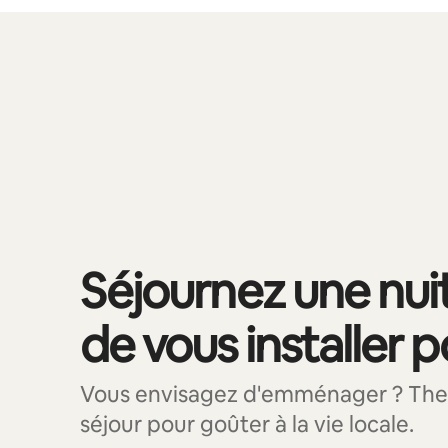
Vos revenus potentiels sont de €468 par mois
0 sur 0 élément visible
Séjournez une nui
de vous installer 
Vous envisagez d'emménager ? The 
séjour pour goûter à la vie locale.