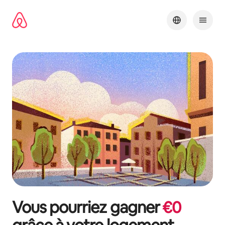
Aller
directement
au
contenu
Vous pourriez gagner
€
0