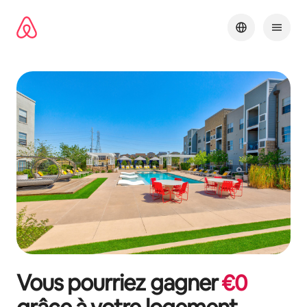
Aller
directement
au
contenu
Vous pourriez gagner
€
0