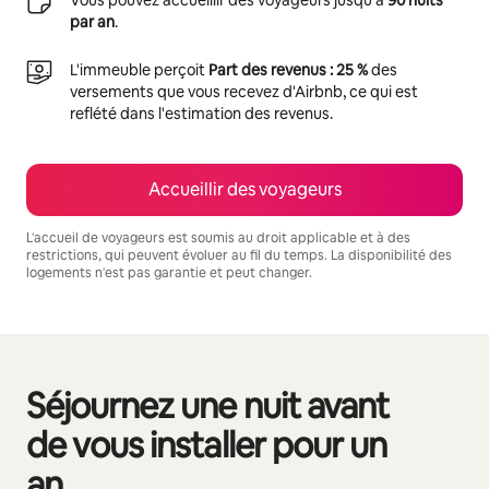
par an
.
L'immeuble perçoit
Part des revenus : 25 %
des
versements que vous recevez d'Airbnb, ce qui est
reflété dans l'estimation des revenus.
Accueillir des voyageurs
L'accueil de voyageurs est soumis au droit applicable et à des
restrictions, qui peuvent évoluer au fil du temps. La disponibilité des
logements n'est pas garantie et peut changer.
Vos revenus potentiels sont de €7313 par mois
Séjournez une nuit avant
0 sur 0 élément visible
de vous installer pour un
an