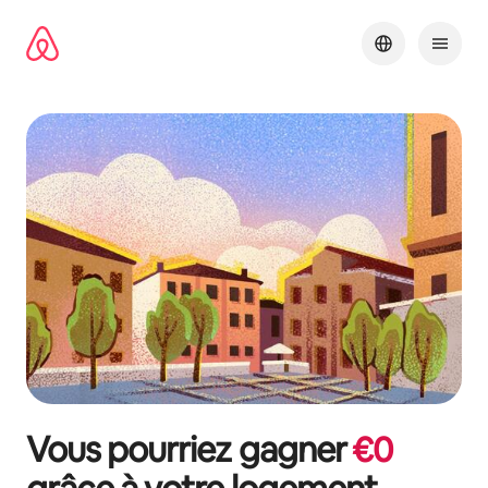
Aller
directement
au
contenu
Vous pourriez gagner
€
0