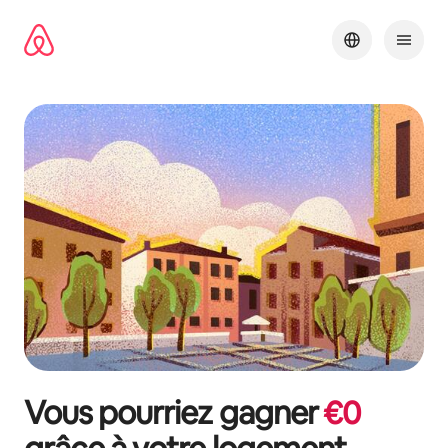
Aller
directement
au
contenu
Vous pourriez gagner
€
0