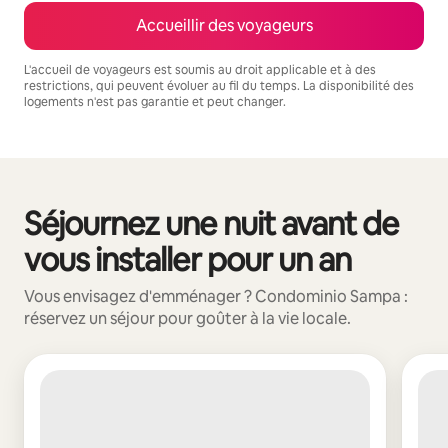
Accueillir des voyageurs
L'accueil de voyageurs est soumis au droit applicable et à des
restrictions, qui peuvent évoluer au fil du temps. La disponibilité des
logements n'est pas garantie et peut changer.
Vos revenus potentiels sont de €194 par mois
Séjournez une nuit avant de
0 sur 0 élément visible
vous installer pour un an
Vous envisagez d'emménager ? Condominio Sampa :
réservez un séjour pour goûter à la vie locale.