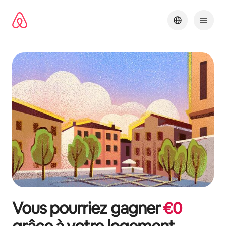
Aller
directement
au
contenu
Vous pourriez gagner
€
0