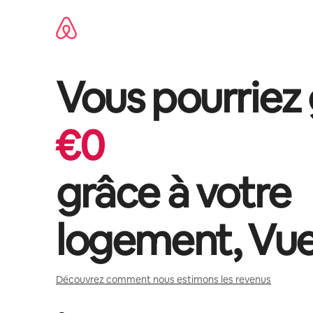
Aller
directement
au
contenu
Vous pourriez
€
0
grâce à votre
logement,
Vue
Découvrez comment nous estimons les revenus