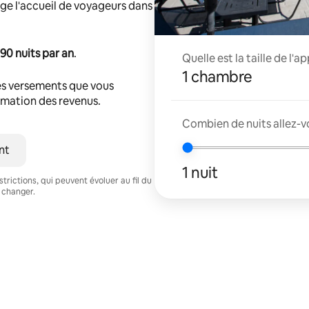
ge l'accueil de voyageurs dans
90 nuits par an
.
Quelle est la taille de l'
1 chambre
s versements que vous
timation des revenus.
Combien de nuits allez-v
nt
1 nuit
trictions, qui peuvent évoluer au fil du
 changer.