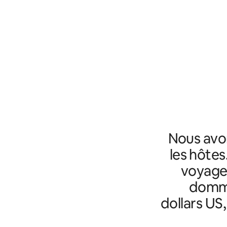
Nous avo
les hôtes
voyageu
domma
dollars US