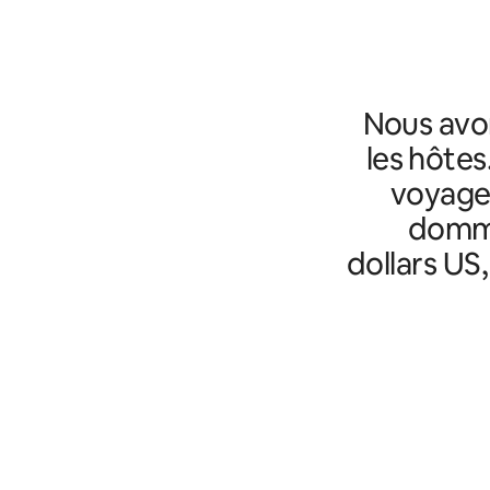
Nous avo
les hôtes
voyageu
domma
dollars US