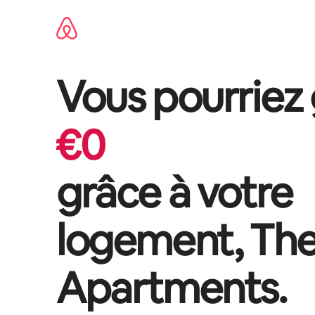
Aller
directement
au
contenu
Vous pourriez
€
0
grâce à votre
logement,
The
Apartments
.