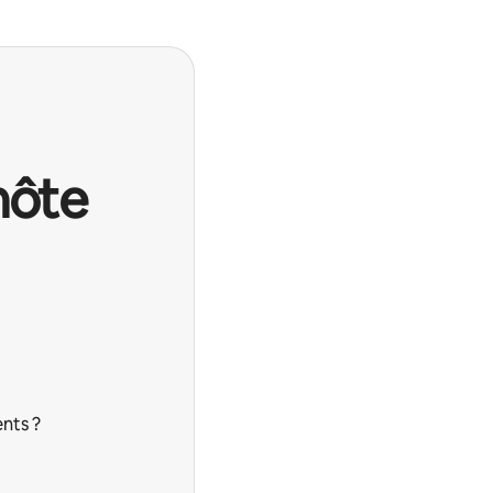
hôte
nts ?