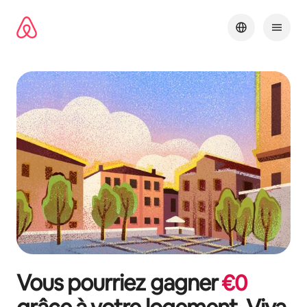
Aller
directement
au
contenu
Vous pourriez gagner
€
0