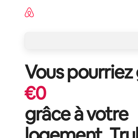
Aller
directement
au
contenu
Vous pourriez
€
0
grâce à votre
logement,
Tru