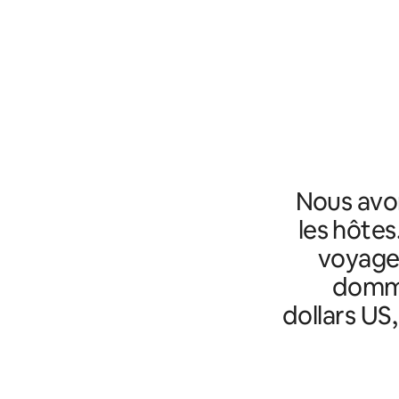
Nous avo
les hôtes
voyageu
domma
dollars US