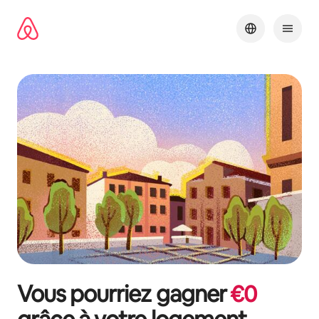
Aller
directement
au
contenu
Vous pourriez gagner
€
0