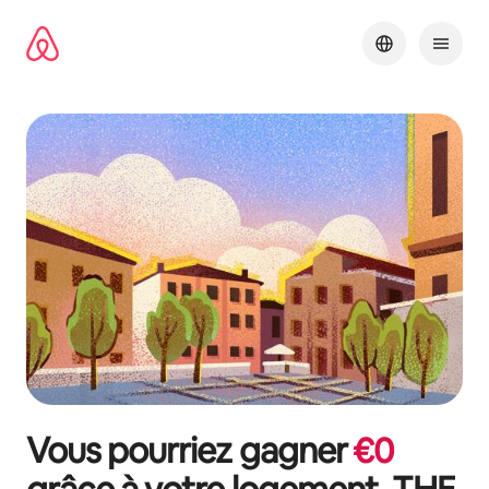
Aller
directement
au
contenu
Vous pourriez gagner
€
0