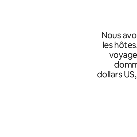
Nous avo
les hôtes
voyageu
domma
dollars US