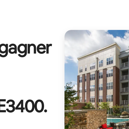
 gagner
E3400
.