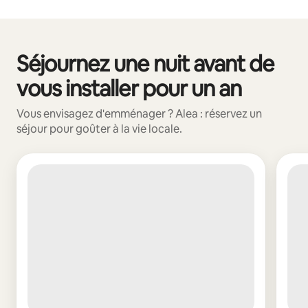
Vos revenus potentiels sont de €988 par mois
Séjournez une nuit avant de
0 sur 0 élément visible
vous installer pour un an
Vous envisagez d'emménager ? Alea : réservez un
séjour pour goûter à la vie locale.