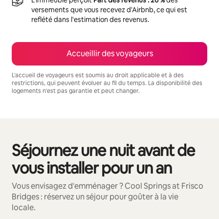
versements que vous recevez d'Airbnb, ce qui est
reflété dans l'estimation des revenus.
Accueillir des voyageurs
L'accueil de voyageurs est soumis au droit applicable et à des
restrictions, qui peuvent évoluer au fil du temps. La disponibilité des
logements n'est pas garantie et peut changer.
Vos revenus potentiels sont de €543 par mois
Séjournez une nuit avant de
0 sur 0 élément visible
vous installer pour un an
Vous envisagez d'emménager ? Cool Springs at Frisco
Bridges : réservez un séjour pour goûter à la vie
locale.