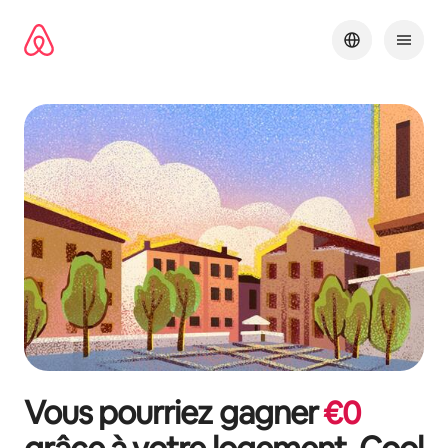
Aller
directement
au
contenu
Vous pourriez gagner
€
0