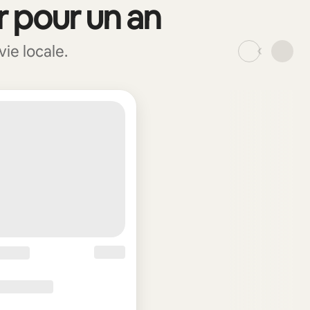
r pour un an
ie locale.
_