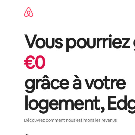
Aller
directement
au
contenu
Vous pourriez
€
0
grâce à votre
logement,
Edg
Découvrez comment nous estimons les revenus