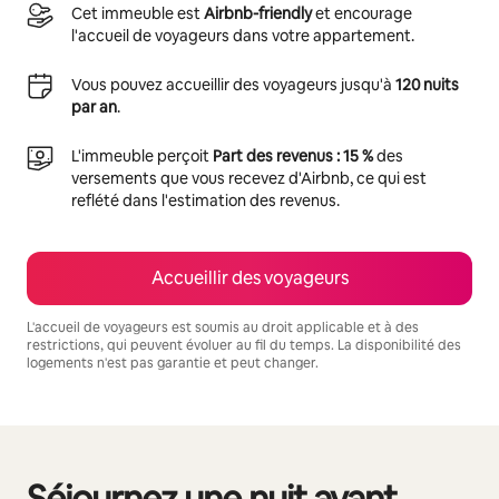
Cet immeuble est
Airbnb-friendly
et encourage
l'accueil de voyageurs dans votre appartement.
Vous pouvez accueillir des voyageurs jusqu'à
120 nuits
par an
.
L'immeuble perçoit
Part des revenus : 15 %
des
versements que vous recevez d'Airbnb, ce qui est
reflété dans l'estimation des revenus.
Accueillir des voyageurs
L'accueil de voyageurs est soumis au droit applicable et à des
restrictions, qui peuvent évoluer au fil du temps. La disponibilité des
logements n'est pas garantie et peut changer.
Vos revenus potentiels sont de €771 par mois
Séjournez une nuit avant
0 sur 0 élément visible