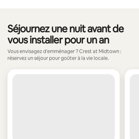
Vos revenus potentiels sont de €556 par mois
Séjournez une nuit avant de
0 sur 0 élément visible
vous installer pour un an
Vous envisagez d'emménager ? Crest at Midtown :
réservez un séjour pour goûter à la vie locale.