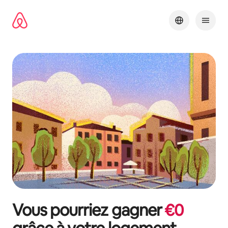
Aller
directement
au
contenu
Vous pourriez gagner
€
0