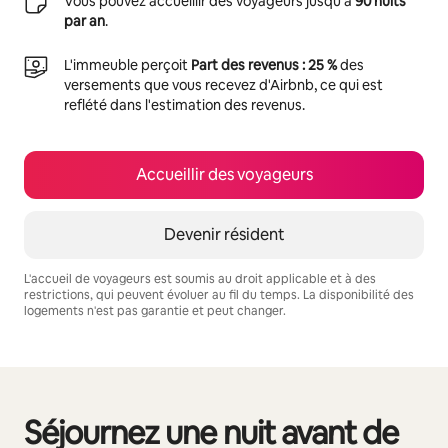
Vous pouvez accueillir des voyageurs jusqu'à
90 nuits
par an
.
L'immeuble perçoit
Part des revenus : 25 %
des
versements que vous recevez d'Airbnb, ce qui est
reflété dans l'estimation des revenus.
Accueillir des voyageurs
Devenir résident
L'accueil de voyageurs est soumis au droit applicable et à des
restrictions, qui peuvent évoluer au fil du temps. La disponibilité des
logements n'est pas garantie et peut changer.
Vos revenus potentiels sont de €583 par mois
Séjournez une nuit avant de
0 sur 0 élément visible