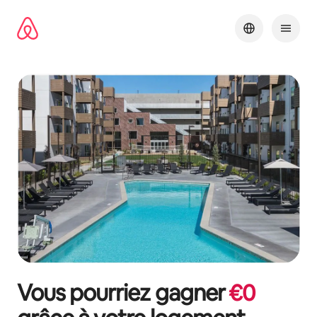
Aller
directement
au
contenu
Vous pourriez gagner
€
0