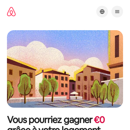
Aller
directement
au
contenu
Vous pourriez gagner
€
0