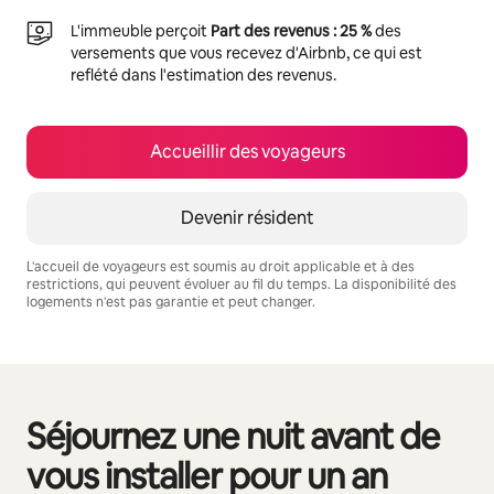
L'immeuble perçoit
Part des revenus : 25 %
des
versements que vous recevez d'Airbnb, ce qui est
reflété dans l'estimation des revenus.
Accueillir des voyageurs
Devenir résident
L'accueil de voyageurs est soumis au droit applicable et à des
restrictions, qui peuvent évoluer au fil du temps. La disponibilité des
logements n'est pas garantie et peut changer.
Vos revenus potentiels sont de €585 par mois
Séjournez une nuit avant de
0 sur 0 élément visible
vous installer pour un an