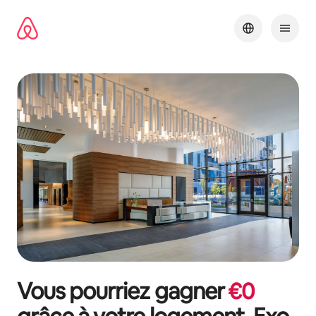
Aller
directement
au
contenu
Vous pourriez gagner
€
0