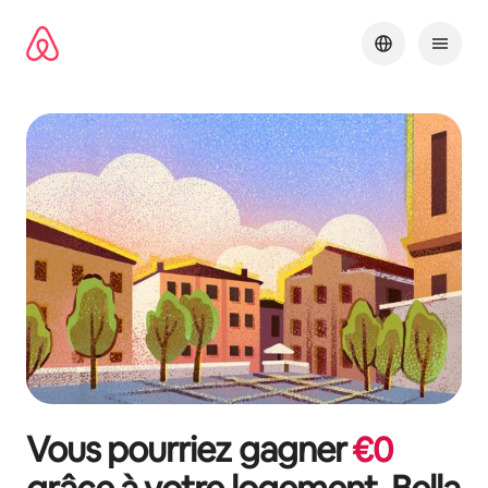
Aller
directement
au
contenu
Vous pourriez gagner
€
0