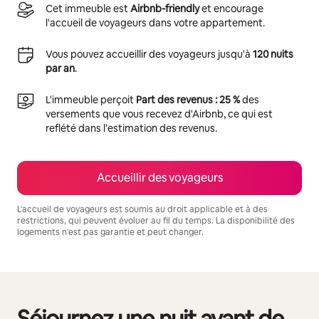
Cet immeuble est
Airbnb-friendly
et encourage
l'accueil de voyageurs dans votre appartement.
Vous pouvez accueillir des voyageurs jusqu'à
120 nuits
par an
.
L'immeuble perçoit
Part des revenus : 25 %
des
versements que vous recevez d'Airbnb, ce qui est
reflété dans l'estimation des revenus.
Accueillir des voyageurs
L'accueil de voyageurs est soumis au droit applicable et à des
restrictions, qui peuvent évoluer au fil du temps. La disponibilité des
logements n'est pas garantie et peut changer.
Vos revenus potentiels sont de €417 par mois
Séjournez une nuit avant de
0 sur 0 élément visible