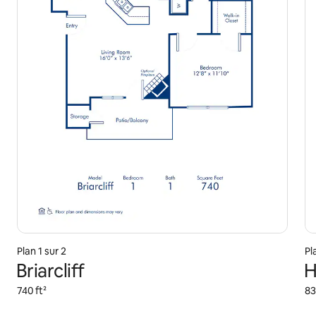
Plan 1 sur 2
Pl
Briarcliff
H
740 ft²
83