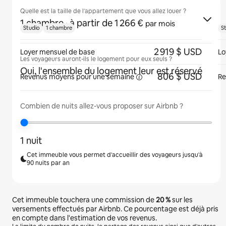
Quelle est la taille de l'appartement que vous allez louer ?
1 chambre
· à partir de 1 266 €
par mois
Studio
1 chambre
S
2 919 $ USD
Loyer mensuel de base
Lo
Les voyageurs auront-ils le logement pour eux seuls ?
Oui, l'ensemble du logement leur est réservé
806 $ USD
Revenus moyens pour une
semaine
Re
Combien de nuits allez-vous proposer sur Airbnb ?
1 nuit
Cet immeuble vous permet d'accueillir des voyageurs jusqu'à
90 nuits par an
Cet immeuble touchera une commission de
20 %
sur les
versements effectués par Airbnb. Ce pourcentage est déjà pris
en compte dans l'estimation de vos revenus.