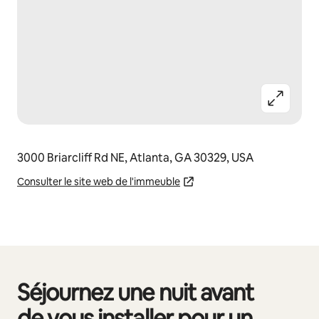
3000 Briarcliff Rd NE, Atlanta, GA 30329, USA
Consulter le site web de l'immeuble
Séjournez une nuit avant
0 sur 0 élément visible
de vous installer pour un