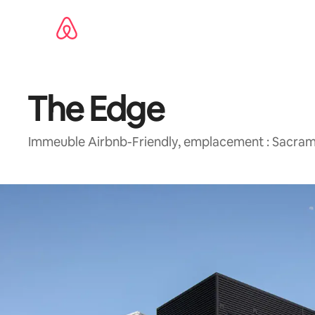
Aller
directement
au
contenu
The Edge
Immeuble Airbnb-Friendly, emplacement : Sacrame