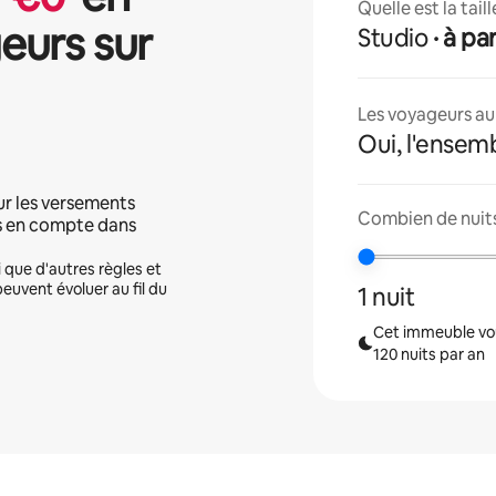
Quelle est la tai
eurs sur
Studio
· à p
Les voyageurs aur
Oui, l'ensem
ur les versements
Combien de nuits
is en compte dans
i que d'autres règles et
peuvent évoluer au fil du
1 nuit
Cet immeuble vou
120 nuits par an