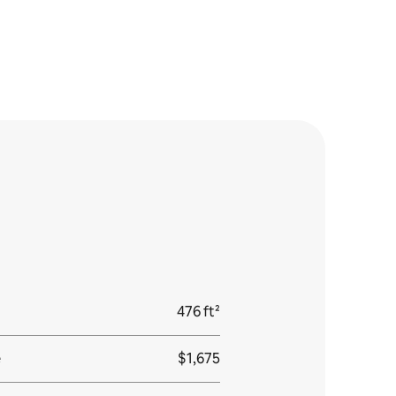
476 ft²
e
$1,675