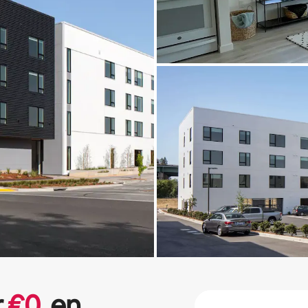
r
€
0
en