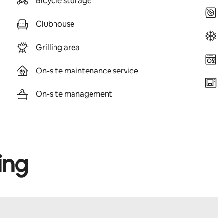
Bicycle storage
Clubhouse
Grilling area
On-site maintenance service
On-site management
ing