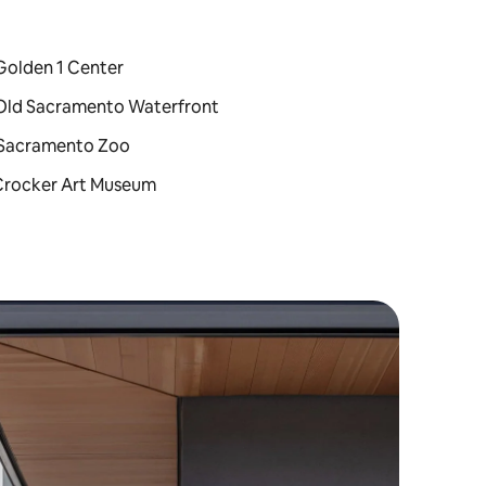
: Golden 1 Center
 : Old Sacramento Waterfront
 : Sacramento Zoo
 : Crocker Art Museum