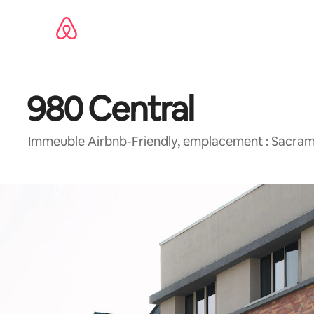
Aller
directement
au
contenu
980 Central
Immeuble Airbnb-Friendly, emplacement : Sacrame