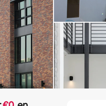
r
€
0
en