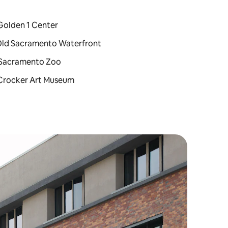
: Golden 1 Center
 : Old Sacramento Waterfront
 : Sacramento Zoo
 : Crocker Art Museum