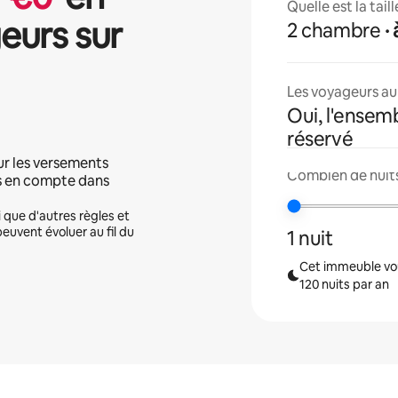
Quelle est la tai
eurs sur
2 chambre
Les voyageurs aur
Oui, l'ensem
réservé
ur les versements
Combien de nuits
is en compte dans
i que d'autres règles et
peuvent évoluer au fil du
1 nuit
Cet immeuble vou
120 nuits par an