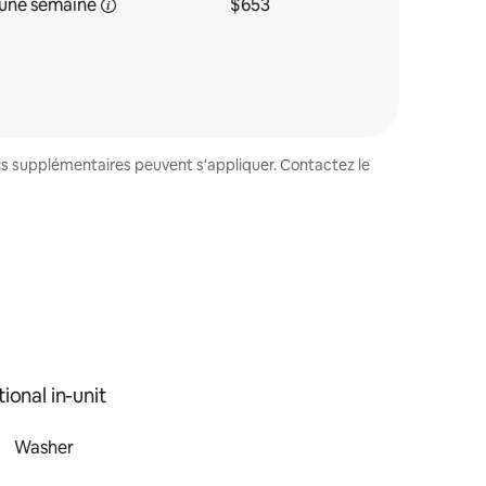
une
semaine
$653
ais supplémentaires peuvent s'appliquer. Contactez le
ional in-unit
Washer