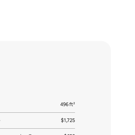
496 ft²
e
$1,725