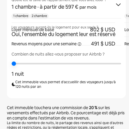
Quelle est la taille de l'appartement que vous allez louer ?
1 chambre
· à partir de 597 €
par mois
1 chambre
2 chambre
1
Les voyageurs auront-ils le logement pour eux seuls ?
802 $ USD
Loyer mensuel de base
Lo
Oui, l'ensemble du logement leur est réservé
491 $ USD
Revenus moyens pour une
semaine
Re
Combien de nuits allez-vous proposer sur Airbnb ?
1 nuit
Cet immeuble vous permet d'accueillir des voyageurs jusqu'à
120 nuits par an
Cet immeuble touchera une commission de
20 %
sur les
versements effectués par Airbnb. Ce pourcentage est déjà pris
en compte dans l'estimation de vos revenus.
La limite du nombre de nuits, le partage des revenus ainsi que d'autres
règles et restrictions, ou la réglementation locale, s'appliquent et