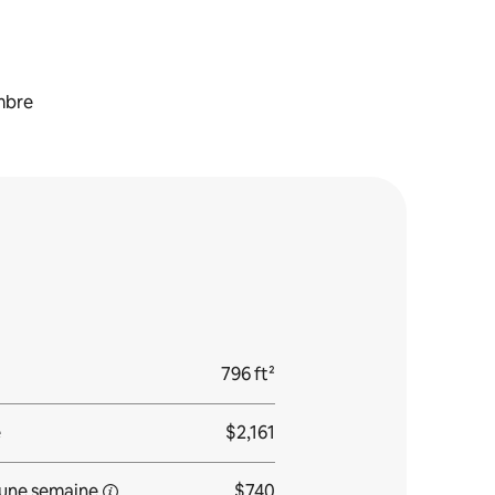
mbre
796 ft²
e
$2,161
une
semaine
$740