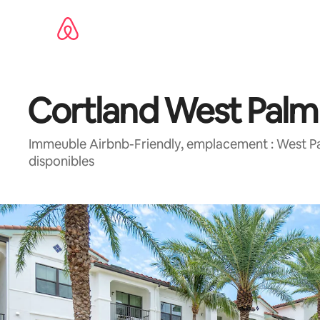
Aller
directement
au
contenu
Cortland West Palm
Immeuble Airbnb-Friendly, emplacement : West P
disponibles