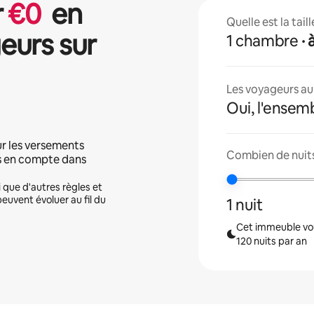
r
€
0
en
Quelle est la tai
eurs sur
1 chambre
·
Les voyageurs aur
Oui, l'ensem
r les versements
Combien de nuits
is en compte dans
i que d'autres règles et
peuvent évoluer au fil du
1 nuit
Cet immeuble vou
120 nuits par an