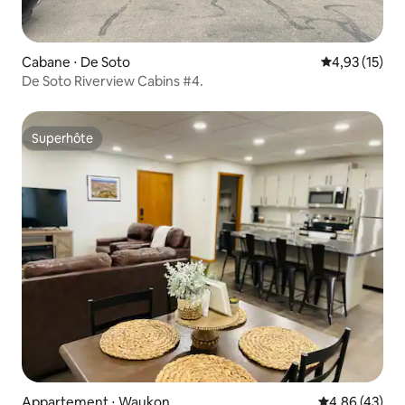
Cabane ⋅ De Soto
Évaluation mo
4,93 (15)
De Soto Riverview Cabins #4.
Superhôte
Superhôte
Appartement ⋅ Waukon
Évaluation mo
4,86 (43)