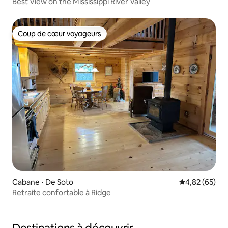
Best View on the Mississippi River Valley
Coup de cœur voyageurs
Coup de cœur voyageurs
Cabane ⋅ De Soto
Évaluation mo
4,82 (65)
Retraite confortable à Ridge