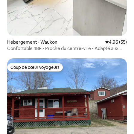
Hébergement ⋅ Waukon
Évaluation mo
4,96 (55)
Confortable 4BR • Proche du centre-ville • Adapté aux
groupes
Coup de cœur voyageurs
Coup de cœur voyageurs