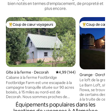
bien notés en termes d'emplacement, de propreté et
plus encore.
Coup de cœur voyageurs
Coup de cœur 
Coups de cœur voyageurs les plus appréciés
Coups de cœur vo
Gîte à la ferme ⋅ Decorah
Évaluation moyenne sur la base 
4,99 (144)
Grange ⋅ Dorches
Cabane à la ferme Footbridge
Le loft de la grang
Footbridge Farm est une escapade à la
Le Barn Loft, situ
campagne tranquille située sur 90 acres
l'Iowa, se trouve 
boisés, à 15 miles au nord-est de
de certains des me
Decorah. Nous sommes proches de
à la truite de cette
l'embouchure de Canoe Creek, de la
Équipements populaires dans les
un espace loft com
rivière Upper Iowa et à proximité des
carrés) au-dessus
terres de l'État DNR. La cabane