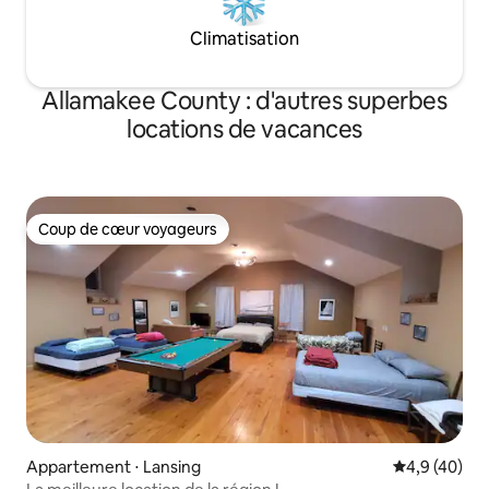
Climatisation
Allamakee County : d'autres superbes
locations de vacances
Coup de cœur voyageurs
Coup de cœur voyageurs
Appartement ⋅ Lansing
Évaluation m
4,9 (40)