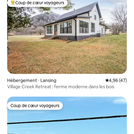
Coup de cœur voyageurs
Coups de cœur voyageurs les plus appréciés
Hébergement ⋅ Lansing
Évaluation mo
4,96 (47)
Village Creek Retreat : ferme moderne dans les bois
Coup de cœur voyageurs
Coup de cœur voyageurs